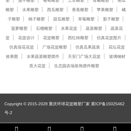
塑
茄子雕塑
葡萄雕塑
土豆雕塑
青椒雕塑
南瓜
雕塑
水果雕塑
西瓜雕塑
香蕉雕塑
苹果雕塑
橘
子雕塑
桃子雕塑
甜瓜雕塑
草莓雕塑
梨子雕塑
菠萝雕塑
石榴雕塑
水果花篮
蔬菜雕塑
蔬菜花
篮
花篮设计
花篮雕塑
西红柿雕塑
仿真花篮图片
仿真假花花篮
广场花篮雕塑
仿真瓜果蔬菜
花坛花篮
效果图
水果蔬菜雕塑摆件
天安门广场大花篮
玻璃钢材
质大花篮
生态园农场装饰摆件雕塑
Copyright © 2015-2028 重庆环球花篮雕塑厂家
冀ICP备15025462
号-2