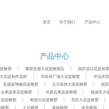
首页
关于我们
产品中心
产品中心
篮雕塑
繁荣昌盛大花篮雕塑品
国庆花坛花篮效
大花篮制作流程
市政府广场大花篮雕塑
开业庆
景观玻璃钢花篮雕塑
元旦装饰大花篮雕塑
国庆
水果蔬菜花篮雕塑
仿真瓜果蔬菜雕塑
旅游区大
大花篮雕塑
树脂大花篮雕塑
景区大花篮雕塑
萄雕塑
土豆雕塑
青椒雕塑
南瓜雕塑