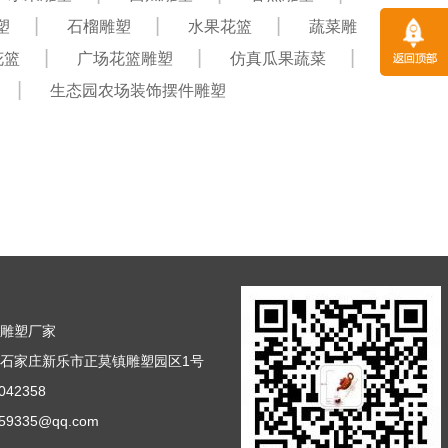
塑
石榴雕塑
水果花篮
蔬菜雕
花篮
广场花篮雕塑
仿真瓜果蔬菜
生态园农场装饰摆件雕塑
篮雕塑厂家
石家庄新乐市正莫镇雕塑园区1号
42358
9335@qq.com