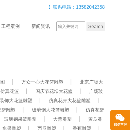
联系电话：13582042358
工程案例
新闻资讯
果图
万众一心大花篮雕塑
北京广场大
贺仿真花篮
国庆节花坛大花篮
广场玻
装饰大花篮雕塑
仿真花卉大花篮雕塑
花篮雕塑
玻璃钢大花篮雕塑
仿真花篮
玻璃钢果篮雕塑
大蒜雕塑
黄瓜雕
水果雕塑
西瓜雕塑
香蕉雕塑