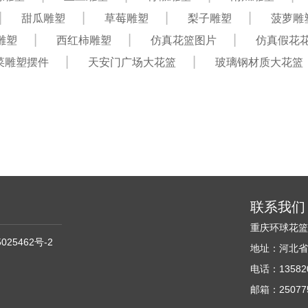
甜瓜雕塑
草莓雕塑
梨子雕塑
菠萝雕
雕塑
西红柿雕塑
仿真花篮图片
仿真假花
菜雕塑摆件
天安门广场大花篮
玻璃钢材质大花篮
联系我们
重庆环球花
025462号-2
地址：河北省
电话：135820
邮箱：250775