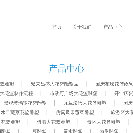
首页
关于我们
产品中心
产品中心
篮雕塑
繁荣昌盛大花篮雕塑品
国庆花坛花篮效
大花篮制作流程
市政府广场大花篮雕塑
开业庆
景观玻璃钢花篮雕塑
元旦装饰大花篮雕塑
国庆
水果蔬菜花篮雕塑
仿真瓜果蔬菜雕塑
旅游区大
大花篮雕塑
树脂大花篮雕塑
景区大花篮雕塑
萄雕塑
土豆雕塑
青椒雕塑
南瓜雕塑