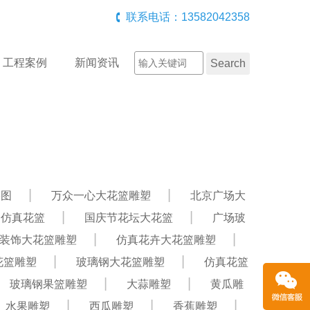
联系电话：13582042358
工程案例
新闻资讯
果图
万众一心大花篮雕塑
北京广场大
贺仿真花篮
国庆节花坛大花篮
广场玻
装饰大花篮雕塑
仿真花卉大花篮雕塑
花篮雕塑
玻璃钢大花篮雕塑
仿真花篮
玻璃钢果篮雕塑
大蒜雕塑
黄瓜雕
水果雕塑
西瓜雕塑
香蕉雕塑