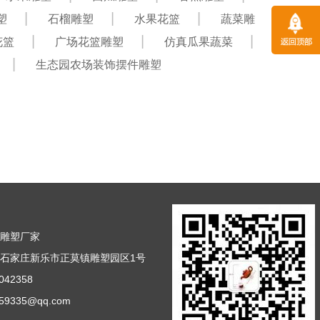
塑
石榴雕塑
水果花篮
蔬菜雕
花篮
广场花篮雕塑
仿真瓜果蔬菜
生态园农场装饰摆件雕塑
篮雕塑厂家
石家庄新乐市正莫镇雕塑园区1号
42358
9335@qq.com