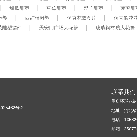
甜瓜雕塑
草莓雕塑
梨子雕塑
菠萝雕
雕塑
西红柿雕塑
仿真花篮图片
仿真假花
菜雕塑摆件
天安门广场大花篮
玻璃钢材质大花篮
联系我们
重庆环球花
025462号-2
地址：河北省
电话：135820
邮箱：250775