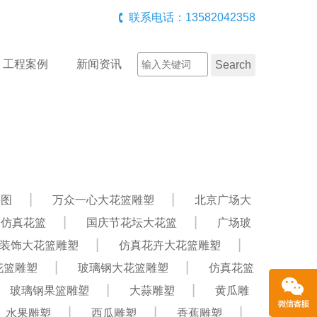
联系电话：13582042358
工程案例
新闻资讯
果图
万众一心大花篮雕塑
北京广场大
贺仿真花篮
国庆节花坛大花篮
广场玻
装饰大花篮雕塑
仿真花卉大花篮雕塑
花篮雕塑
玻璃钢大花篮雕塑
仿真花篮
玻璃钢果篮雕塑
大蒜雕塑
黄瓜雕
水果雕塑
西瓜雕塑
香蕉雕塑