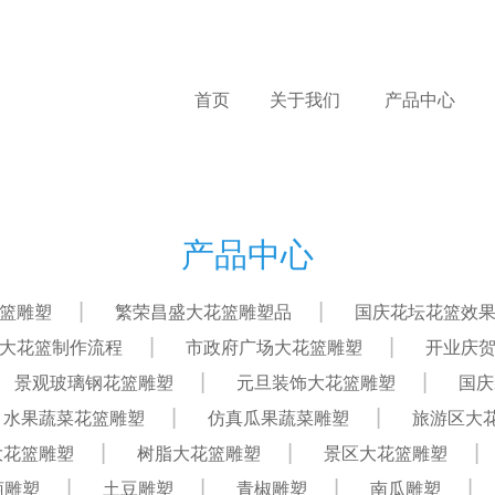
首页
关于我们
产品中心
产品中心
篮雕塑
繁荣昌盛大花篮雕塑品
国庆花坛花篮效
大花篮制作流程
市政府广场大花篮雕塑
开业庆
景观玻璃钢花篮雕塑
元旦装饰大花篮雕塑
国庆
水果蔬菜花篮雕塑
仿真瓜果蔬菜雕塑
旅游区大
大花篮雕塑
树脂大花篮雕塑
景区大花篮雕塑
萄雕塑
土豆雕塑
青椒雕塑
南瓜雕塑