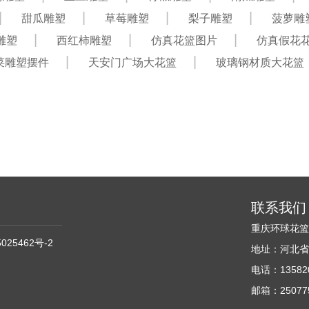
甜瓜雕塑
草莓雕塑
梨子雕塑
菠萝雕
雕塑
西红柿雕塑
仿真花篮图片
仿真假花
菜雕塑摆件
天安门广场大花篮
玻璃钢材质大花篮
联系我们
重庆环球花
025462号-2
地址：河北省
电话：135820
邮箱：250775