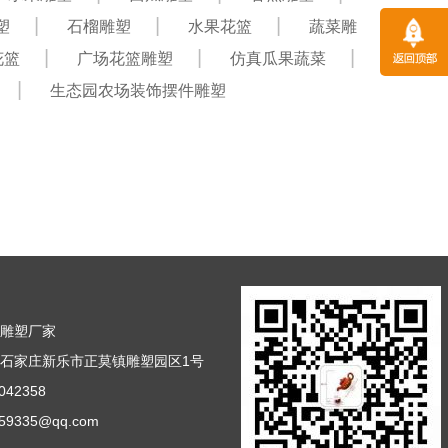
塑
石榴雕塑
水果花篮
蔬菜雕
花篮
广场花篮雕塑
仿真瓜果蔬菜
生态园农场装饰摆件雕塑
篮雕塑厂家
石家庄新乐市正莫镇雕塑园区1号
42358
9335@qq.com